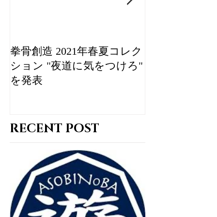
拳骨創造 2021年春夏コレク
IMPUDENT 
ション "夜道に気をつけろ"
ゲリオンによ
を発表
なコラボアイ
ZOZOTOWN
RECENT POST