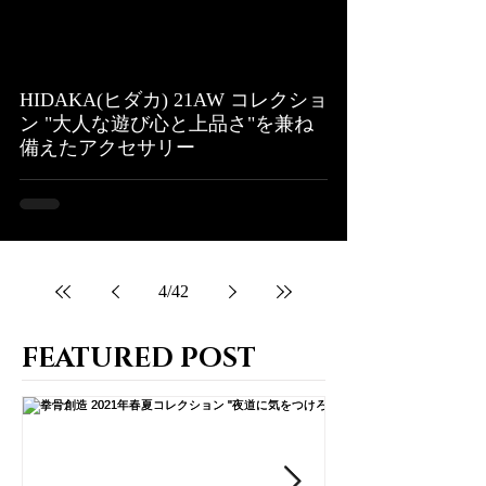
HIDAKA(ヒダカ) 21AW コレクショ
ン "大人な遊び心と上品さ"を兼ね
備えたアクセサリー
4
/
42
FEATURED POST