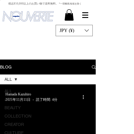
​税込¥10,000以上のお買い物で送料無料。
*一部離島地域を除く
JPY (¥)
BLOG
ALL
ALL
Hamada Kazuhiro
ART
2021年11月11日
読了時間: 4分
BEAUTY
COLLECTION
CREATOR
CULTURE