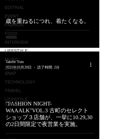
EDITRIAL
EVENT
歳を重ねるにつれ、着たくなる。
FASHION
FOOD
INTERVIEW
LIFESTYLE
MUSIC
Takebe Yuta
2021年10月29日
読了時間: 2分
STREET
SNAP
TECHNOLOGY
TRAVEL
LIFESTYLE
"FASHION NIGHT-
SAMPLE
WAAALK"VOL.3 古町のセレクト
ショップ３店舗が、一挙に10.29,30
の2日間限定で夜営業を実施。