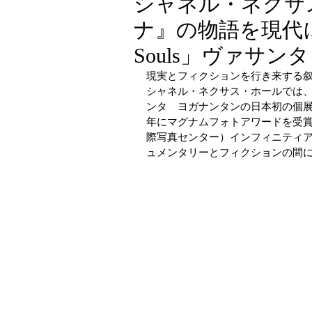
シャネル・ネクサ
ナ』の物語を現代に再解
FOOD
INTERVIEW
L
Souls」ヴァサ
現実とフィクションを行き来する
シャネル・ネクサス・ホールでは、
STREET SNAP
TECHNOL
ンタ　ヨガナンタンの日本初の個展「A M
年にマグナムフォトアワードを受賞し
際写真センター）インフィニティ
ュメンタリーとフィクションの間
LIFESTYLE SAMPLE