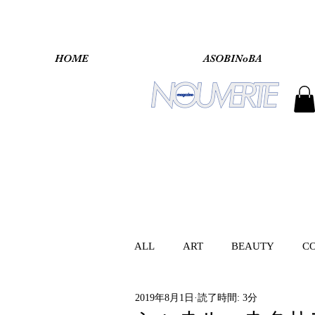
HOME
ASOBINoBA
ALL
ART
BEAUTY
C
2019年8月1日
読了時間: 3分
CULTURE
EDITRIAL