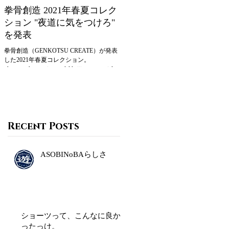
拳骨創造 2021年春夏コレク
IMPUDENT LIFE×エヴァ
ション "夜道に気をつけろ"
ゲリオンによるスペシャ
を発表
なコラボアイテムが
ZOZOTOWNにて発売
拳骨創造（GENKOTSU CREATE）が発表
IMPUDENT LIFE×エヴァンゲリオンの
した2021年春夏コレクション。
フィシャルコラボレーション2020S/S
photography noerisa model keiji ueno special
special collectionが5月22日AM12:00より
thanks 大学湯
ZOZOTOWNにて発売される。 新劇場
ヴァンゲリオンの最終章『シン・エヴ
ンゲリオン劇場版』の公開記念とし、
回のコラ
Recent Posts
ASOBINoBAらしさ
ショーツって、こんなに良か
ったっけ。