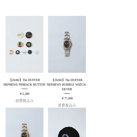
【26AW】The DUFFER
【26AW】The DUFFER
NEPHEWS PINBACK BUTTON
NEPHEWS BUBBLE WATCH -
SILVER
価格
￥5,280
価格
￥77,000
消費税込み
消費税込み