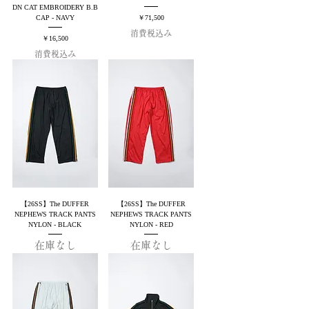
DN CAT EMBROIDERY B.B
価格
￥71,500
CAP - NAVY
消費税込み
価格
￥16,500
消費税込み
【26SS】The DUFFER
【26SS】The DUFFER
NEPHEWS TRACK PANTS
NEPHEWS TRACK PANTS
NYLON - BLACK
NYLON - RED
在庫なし
在庫なし