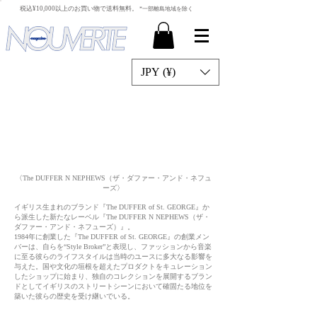
​税込¥10,000以上のお買い物で送料無料。
*一部離島地域を除く
JPY (¥)
〈
The DUFFER N NEPHEWS（ザ・ダファー・アンド・ネフュ
ーズ
〉
イギリス生まれのブランド『The DUFFER of St. GEORGE』か
ら派生した新たなレーベル『The DUFFER N NEPHEWS（ザ・
ダファー・アンド・ネフューズ）』。
1984年に創業した『The DUFFER of St. GEORGE』の創業メン
バーは、自らを“Style Broker”と表現し、ファッションから音楽
に至る彼らのライフスタイルは当時のユースに多大なる影響を
与えた。国や文化の垣根を超えたプロダクトをキュレーション
したショップに始まり、独自のコレクションを展開するブラン
ドとしてイギリスのストリートシーンにおいて確固たる地位を
築いた彼らの歴史を受け継いでいる。