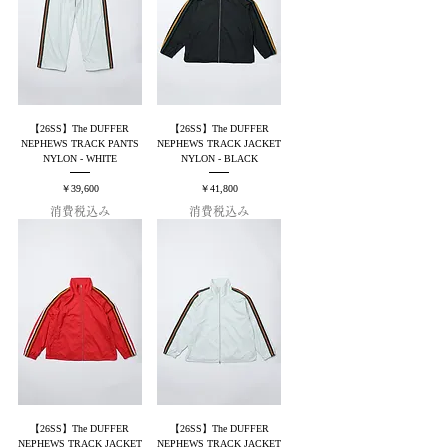
【26SS】The DUFFER
【26SS】The DUFFER
NEPHEWS TRACK PANTS
NEPHEWS TRACK JACKET
NYLON - WHITE
NYLON - BLACK
価格
価格
￥39,600
￥41,800
消費税込み
消費税込み
【26SS】The DUFFER
【26SS】The DUFFER
NEPHEWS TRACK JACKET
NEPHEWS TRACK JACKET