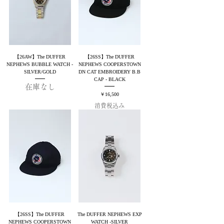
【26AW】The DUFFER
【26SS】The DUFFER
NEPHEWS BUBBLE WATCH -
NEPHEWS COOPERSTOWN
SILVER/GOLD
DN CAT EMBROIDERY B.B
CAP - BLACK
在庫なし
価格
￥16,500
消費税込み
【26SS】The DUFFER
The DUFFER NEPHEWS EXP
NEPHEWS COOPERSTOWN
WATCH -SILVER