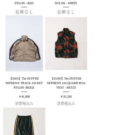
NYLON - RED
NYLON - WHITE
在庫なし
在庫なし
【26SS】The DUFFER
【25AW】The DUFFER
NEPHEWS TRACK JACKET
NEPHEWS JACQUARD BOA
NYLON -BEIGE
VEST - MULTI
価格
価格
￥41,800
￥35,200
消費税込み
消費税込み