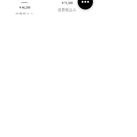
価格
￥71,500
価格
￥46,200
消費税込み
消費税込み
The DUFFER NEPHEWS
【25SS】 The DUFFER &
WATCH - BLACK
NEPHEWS EWANS / ダブルニ
ートラウザー INDIGO BLUE
在庫なし
価格
￥52,800
消費税込み
SEE MORE