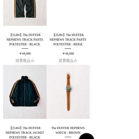
【25AW】The DUFFER
【25AW】The DUFFER
NEPHEWS TRACK PANTS
NEPHEWS TRACK PANTS
POLYESTER - BLACK
POLYESTER - BEIGE
価格
価格
￥44,000
￥44,000
消費税込み
消費税込み
【25AW】The DUFFER
The DUFFER NEPHEWS
NEPHEWS TRACK JACKET
WATCH - BROWN
POLYESTER - BLACK