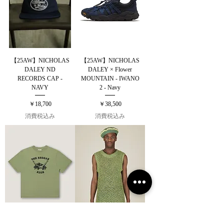
【25AW】NICHOLAS
【25AW】NICHOLAS
DALEY ND
DALEY × Flower
RECORDS CAP -
MOUNTAIN - IWANO
NAVY
2 - Navy
価格
価格
￥18,700
￥38,500
消費税込み
消費税込み