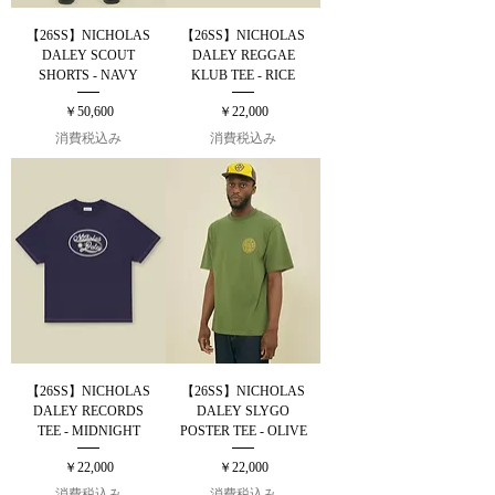
【26SS】NICHOLAS
【26SS】NICHOLAS
DALEY SCOUT
DALEY REGGAE
SHORTS - NAVY
KLUB TEE - RICE
価格
価格
￥50,600
￥22,000
消費税込み
消費税込み
【26SS】NICHOLAS
【26SS】NICHOLAS
DALEY RECORDS
DALEY SLYGO
TEE - MIDNIGHT
POSTER TEE - OLIVE
価格
価格
￥22,000
￥22,000
消費税込み
消費税込み