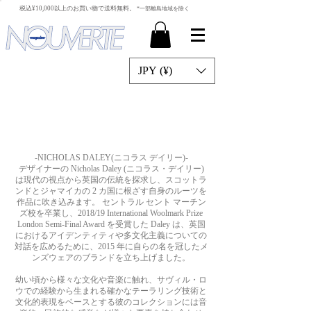
​税込¥10,000以上のお買い物で送料無料。
*一部離島地域を除く
JPY (¥)
-NICHOLAS DALEY(ニコラス デイリー)-
デザイナーの Nicholas Daley (ニコラス・デイリー)
は現代の視点から英国の伝統を探求し、スコットラ
ンドとジャマイカの 2 カ国に根ざす自身のルーツを
作品に吹き込みます。 セントラル セント マーチン
ズ校を卒業し、2018/19 International Woolmark Prize
London Semi-Final Award を受賞した Daley は、英国
におけるアイデンティティや多文化主義についての
対話を広めるために、2015 年に自らの名を冠したメ
ンズウェアのブランドを立ち上げました。
幼い頃から様々な文化や音楽に触れ、サヴィル・ロ
ウでの経験から生まれる確かなテーラリング技術と
文化的表現をベースとする彼のコレクションには音