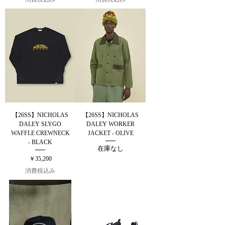
【26SS】NICHOLAS
【26SS】NICHOLAS
DALEY SLYGO
DALEY WORKER
WAFFLE CREWNECK
JACKET - OLIVE
- BLACK
在庫なし
価格
￥35,200
消費税込み