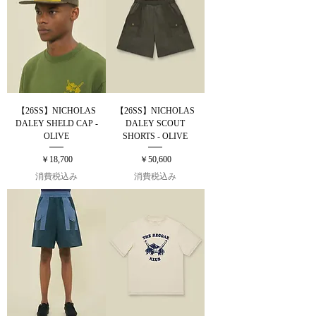
【26SS】NICHOLAS
【26SS】NICHOLAS
DALEY SHELD CAP -
DALEY SCOUT
OLIVE
SHORTS - OLIVE
価格
価格
￥18,700
￥50,600
消費税込み
消費税込み