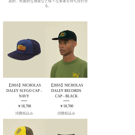
楽的、民族的な感覚など様々な要素を持ち合わせ
る。
【26SS】NICHOLAS
【26SS】NICHOLAS
DALEY SLYGO CAP -
DALEY RECORDS
NAVY
CAP - BLACK
価格
価格
￥18,700
￥18,700
消費税込み
消費税込み