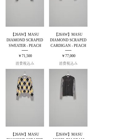
【26AW】MASU
【26AW】MASU
DIAMOND SCRAPED
DIAMOND SCRAPED
SWEATER - PEACH
CARDIGAN - PEACH
価格
価格
￥71,500
￥77,000
消費税込み
消費税込み
【26AW】MASU
【26AW】MASU