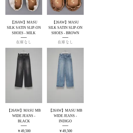
【26AW】MASU
【26AW】MASU
SILK SATIN SLIP-ON
SILK SATIN SLIP-ON
SHOES - MILK
SHOES - BROWN
在庫なし
在庫なし
【26AW】MASU MB
【26AW】MASU MB
WIDE JEANS -
WIDE JEANS -
BLACK
INDIGO
価格
価格
￥49,500
￥49,500