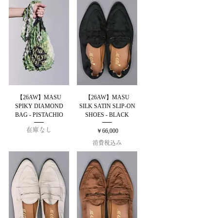
【26AW】MASU
【26AW】MASU
SPIKY DIAMOND
SILK SATIN SLIP-ON
BAG - PISTACHIO
SHOES - BLACK
在庫なし
価格
￥66,000
消費税込み