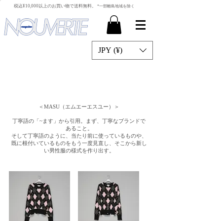
​税込¥10,000以上のお買い物で送料無料。
*一部離島地域を除く
JPY (¥)
＜MASU（エムエーエスユー）＞
丁寧語の「~ます」から引用。まず、丁寧なブランドで
あること。
そして丁寧語のように、当たり前に使っているものや、
既に根付いているものをもう一度見直し、そこから新し
い男性服の様式を作り出す。