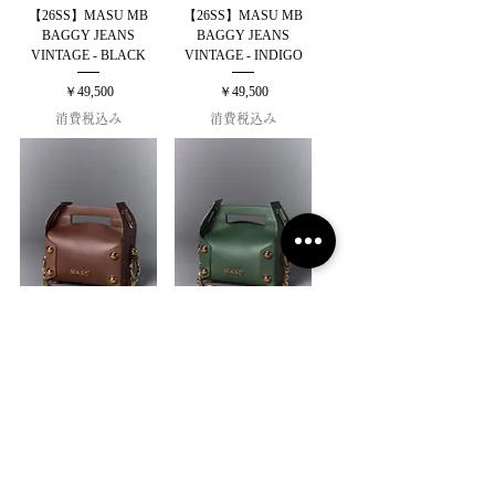
【26SS】MASU MB
【26SS】MASU MB
BAGGY JEANS
BAGGY JEANS
VINTAGE - BLACK
VINTAGE - INDIGO
価格
価格
￥49,500
￥49,500
消費税込み
消費税込み
【26SS】MASU
【26SS】MASU
LEATHER CAKE BAG
LEATHER CAKE BAG
- CHOCOLATE
- MOSS GREEN
在庫なし
在庫なし