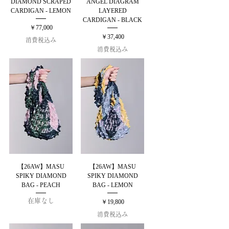
DIAMOND SCRAPED
ANGEL DIAGRAM
CARDIGAN - LEMON
LAYERED
CARDIGAN - BLACK
価格
￥77,000
価格
￥37,400
消費税込み
消費税込み
【26AW】MASU
【26AW】MASU
SPIKY DIAMOND
SPIKY DIAMOND
BAG - PEACH
BAG - LEMON
在庫なし
価格
￥19,800
消費税込み