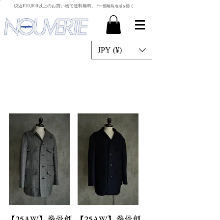
​税込¥10,000以上のお買い物で送料無料。
*一部離島地域を除く
JPY (¥)
【25AW】拳骨創
【25AW】拳骨創