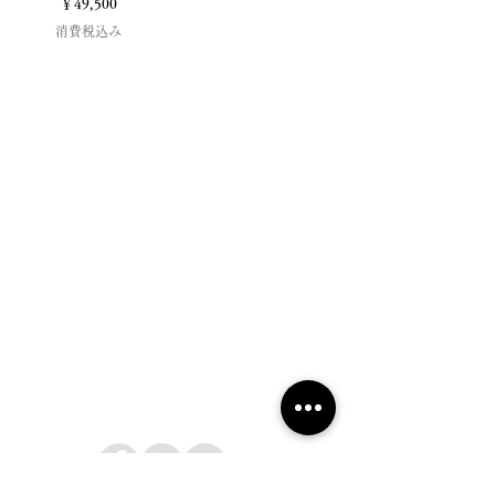
価格
￥49,500
消費税込み
2019 NOUVERTEmagazine. All Rights
Reserved.
PRIVACY POLICY
SHOPPING GUIDE
SHOPPING GUIDE FOR
OVERSEAS CUSTOMERS
NEWS
LEGAL INFORMATION
About Us
Follow Us