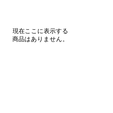
現在ここに表示する
商品はありません。
2019 NOUVERTEmagazine. All Rights
Reserved.
PRIVACY POLICY
SHOPPING GUIDE
SHOPPING GUIDE FOR
OVERSEAS CUSTOMERS
NEWS
LEGAL INFORMATION