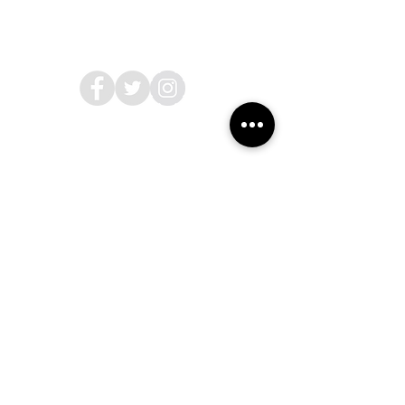
About Us
Follow Us
nouvertemagazine@gmail.com
最新情報をメールでお届けしま
す
メールアドレスを入力してくだ
さい：