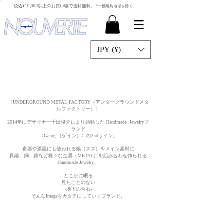
​税込¥10,000以上のお買い物で送料無料。
*一部離島地域を除く
JPY (¥)
〈UNDERGROUND METAL FACTORY（アンダーグラウンドメタ
ルファクトリー）〉
2014年にデザイナー千田俊介により始動した Handmade Jewelryブ
ランド
〈Gaing （ゲイン）〉の2ndライン。
食器や酒器にも使われる錫（スズ）をメイン素材に
真鍮、銅、銀など様々な金属（METAL）を組み合わせ作られる
Handmade Jewelry。
どこかに眠る
見たことのない
-地下の宝石-
そんなImageをカタチにしていくブランド。