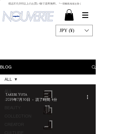
​税込¥10,000以上のお買い物で送料無料。
*一部離島地域を除く
JPY (¥)
BLOG
ALL
ALL
Takebe Yuta
ART
2019年7月30日
読了時間: 4分
BEAUTY
COLLECTION
CREATOR
CULTURE