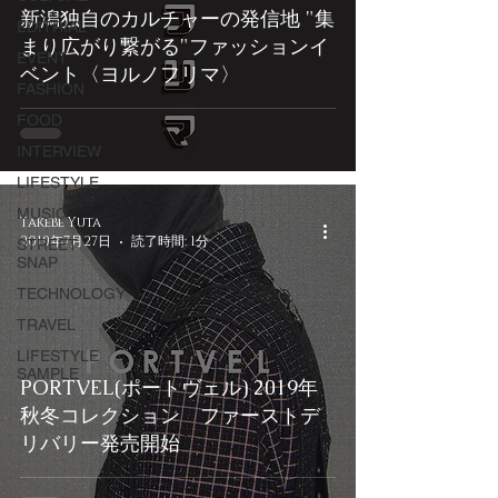
新潟独自のカルチャーの発信地 "集
EDITRIAL
まり広がり繋がる"ファッションイ
EVENT
ベント〈ヨルノフリマ〉
FASHION
FOOD
INTERVIEW
LIFESTYLE
MUSIC
Takebe Yuta
2019年7月27日
読了時間: 1分
STREET
SNAP
TECHNOLOGY
TRAVEL
LIFESTYLE
SAMPLE
PORTVEL(ポートヴェル) 2019年
秋冬コレクション ファーストデ
リバリー発売開始