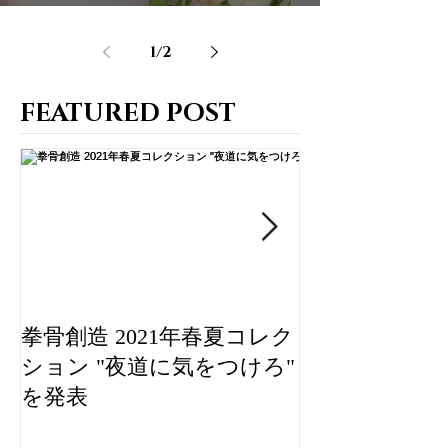
1
/
2
FEATURED POST
拳骨創造 2021年春夏コレク
IMPUDENT 
ション "夜道に気をつけろ"
ゲリオンによ
を発表
なコラボアイ
ZOZOTOWN