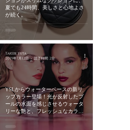
ションがスリムなクッションに、
夏でも24時間、美しさと心地よさ
が続く。
Takebe Yuta
2019年7月12日
読了時間: 2分
YSLからウォーターベースの新リ
ップカラー登場！光が反射したプ
ールの水面を感じさせるウォータ
リーな艶と、フレッシュなカラー
で全18色。