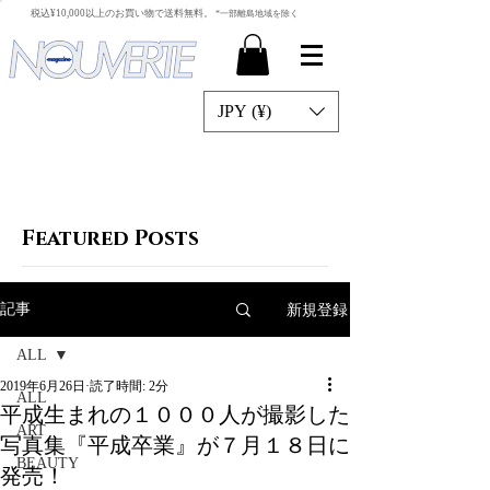
​税込¥10,000以上のお買い物で送料無料。
*一部離島地域を除く
JPY (¥)
Featured Posts
新規登録
記事
ALL
2019年6月26日
読了時間: 2分
ALL
平成生まれの１０００人が撮影した
ART
写真集『平成卒業』が７月１８日に
BEAUTY
発売！