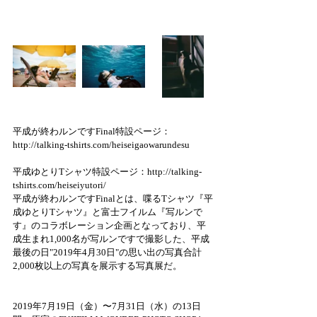
平成が終わルンですFinal特設ページ：
http://talking-tshirts.com/heiseigaowarundesu
平成ゆとりTシャツ特設ページ：
http://talking-
tshirts.com/heiseiyutori/
平成が終わルンですFinalとは、喋るTシャツ『平
成ゆとりTシャツ』と富士フイルム『写ルンで
す』のコラボレーション企画となっており、平
成生まれ1,000名が写ルンですで撮影した、平成
最後の日"2019年4月30日"の思い出の写真合計
2,000枚以上の写真を展示する写真展だ。
2019年7月19日（金）〜7月31日（水）の13日