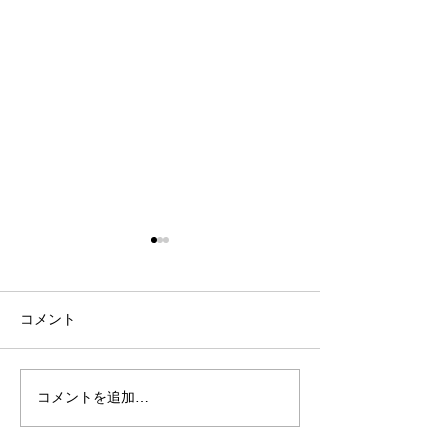
コメント
コメントを追加…
〈Interview〉スケシュー
シルバーをメイ
を分解し、再構築する
たハンドメイド