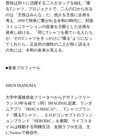
普段は別々に活躍する二人がタッグを組む「喋
るTシャツ」プロジェクトで、二人の口から出る
のは「主役はみんな」だ。他人を主役に企画を
考え、SNSで簡単に繋がれる令和の時代に、対面
コミュニケーションの促進を主眼とした企画を
発表し続ける。「同じTシャツを着ている人たち
が、そのTシャツをきっかけに”喋る”ようになっ
てくれたら」正反対の個性の二人が熱く語るそ
の先には、令和の未来が見える。
■著者プロフィール
SHUN INANUMA
大学中退後借金フリーターからデザインフリー
ランス3年を経て（同）IMAGINAL起業。ランダ
ムアプリ「SHACA SHACA!!」、Tシャツブラン
ド「喋るTシャツ」、エロがコンセプトのフッシ
ョンブランド「NERODiC」を展開、ライフスタ
イルは移動する同棲生活、全国ラブホ生活。主
にTwitterで発信中。