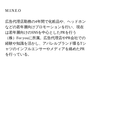
M.I.N.E.O
広告代理店勤務の4年間で化粧品や、ヘッドホン
などの若年層向けプロモーションを行い、現在
は若年層向けのSNSを中心としたPRを行う
（株）For youに所属。広告代理店やPR会社での
経験や知識を活かし、アパレルブランド喋るTシ
ャツのインフルエンサーやメディアを絡めたPR
を行っている。