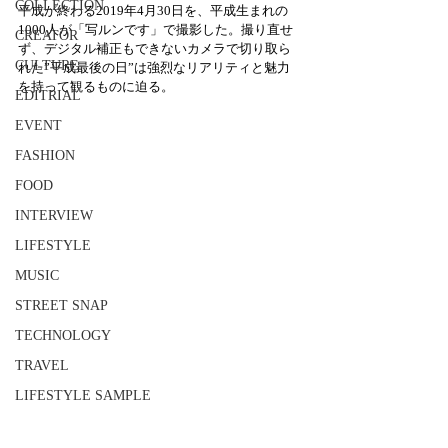
COLLECTION
平成が終わる2019年4月30日を、平成生まれの
1000人が「写ルンです」で撮影した。撮り直せ
CREATOR
ず、デジタル補正もできないカメラで切り取ら
CULTURE
れた”平成最後の日”は強烈なリアリティと魅力
を持って観るものに迫る。
EDITRIAL
EVENT
FASHION
FOOD
INTERVIEW
LIFESTYLE
MUSIC
STREET SNAP
TECHNOLOGY
TRAVEL
LIFESTYLE SAMPLE