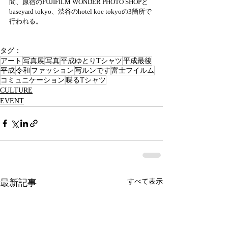
間、原宿のFUJIFILM WONDER PHOTO SHOPと
baseyard tokyo、渋谷のhotel koe tokyoの3箇所で
行われる。
タグ：
アート
写真展
写真
平成ゆとりTシャツ
平成最後
平成
令和
ファッション
写ルンです
富士フイルム
コミュニケーション
喋るTシャツ
CULTURE
EVENT
最新記事
すべて表示