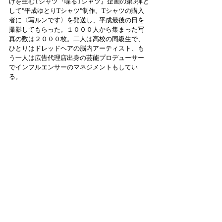
けを生むTシャツ『喋るTシャツ』企画の第3弾と
して"平成ゆとりTシャツ"制作。Tシャツの購入
者に〈写ルンです〉を発送し、平成最後の日を
撮影してもらった。１０００人から集まった写
真の数は２０００枚。二人は高校の同級生で、
ひとりはドレッドヘアの脳内アーティスト、も
う一人は広告代理店出身の芸能プロデューサー
でインフルエンサーのマネジメントもしてい
る。