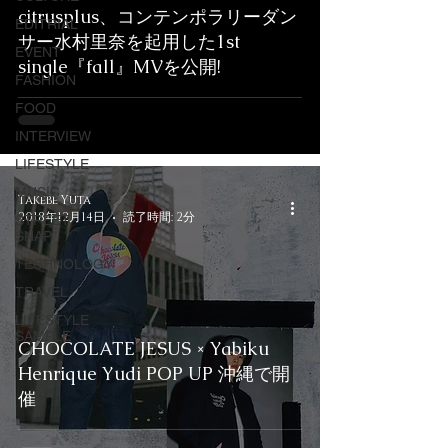
citrusplus、コンテンポラリーダン
EDITRIAL
サー水村里奈を起用した1st
EVENT
single『fall』MVを公開!
FASHION
FOOD
INTERVIEW
LIFESTYLE
MUSIC
Takebe Yuta
2018年12月14日
読了時間: 2分
STREET
SNAP
TECHNOLOGY
TRAVEL
LIFESTYLE
SAMPLE
CHOCOLATE JESUS × Yabiku
Henrique Yudi POP UP 沖縄で開
催