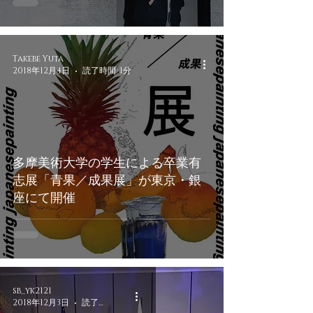
Takebe Yuta
2018年12月4日
読了時間: 1分
多摩美術大学の学生による卒業有
志展「青果／成果展」が東京・銀
座にて開催
sb_yk2121
2018年12月3日
読了時間: 1分