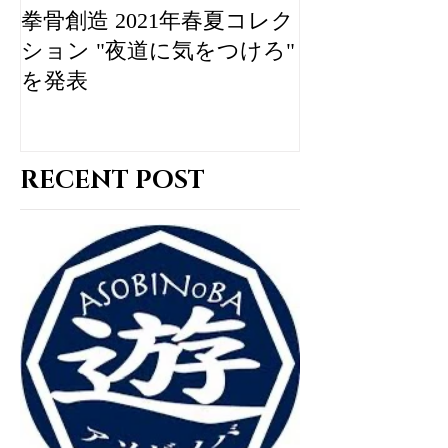
拳骨創造 2021年春夏コレク
IMPUDENT 
ション "夜道に気をつけろ"
ゲリオンによ
を発表
なコラボアイ
ZOZOTOWN
RECENT POST