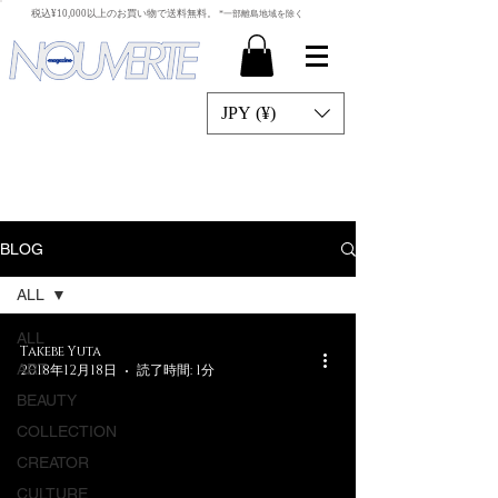
​税込¥10,000以上のお買い物で送料無料。
*一部離島地域を除く
JPY (¥)
BLOG
ALL
ALL
Takebe Yuta
ART
2018年12月18日
読了時間: 1分
BEAUTY
COLLECTION
CREATOR
video
CULTURE