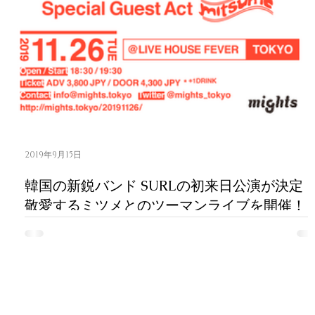
2019年9月15日
韓国の新鋭バンド SURLの初来日公演が決定
敬愛するミツメとのツーマンライブを開催！
韓国のインディーバンド・SURL（ソル）が11月26日（火）
東京・LIVE HOUSE FEVERにて初来日公演『SURL 1st
JAPAN LIVE Powered by Tsutomu Ono』を開催する
とが決定した。