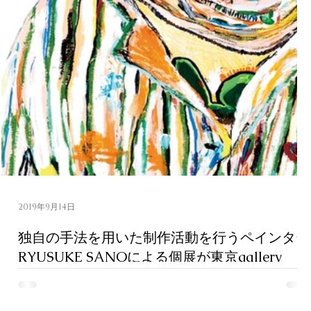
！
！
2019年9月14日
に
独自の手法を用いた制作活動を行うペインター
RYUSUKE SANOによる個展が東京gallery
こ
CLASSにて開催。
ペインターRYUSUKE SANOによる個展が9月19日(金)より東