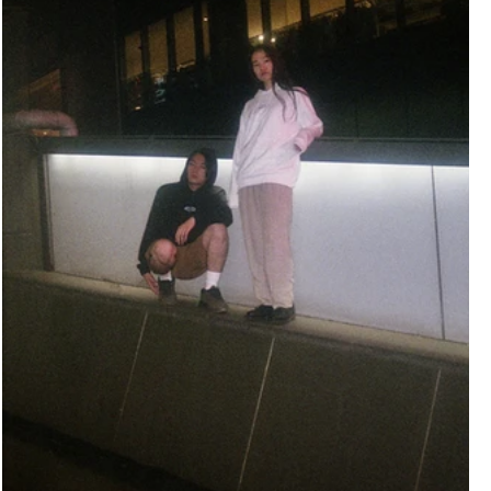
し
S
ン