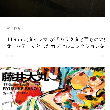
ニ
し
フ
2019年9月18日
dilemma(ダイレマ)が『ガラクタと宝ものの狭
間』をテーマとしたカプセルコレクションを発
表
「価値」とは、一体何なのだろうか。 ある人からすればガラ
タであるものは、ある人からすると宝ものになり得る。 その
間にあるものは、何なのだろうか。 世の中に在る全てにおい
て、見た目では分かり得ない、その人にとっての「価値」がそ
こには必ず存在することを、この施策を通じて証明したい