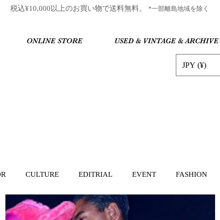
​税込¥10,000以上のお買い物で送料無料。
*一部離島地域を除く
ONLINE STORE
USED & VINTAGE & ARCHIVE
JPY (¥)
OR
CULTURE
EDITRIAL
EVENT
FASHION
SNAP
TECHNOLOGY
TRAVEL
LIFESTYLE SAMPL