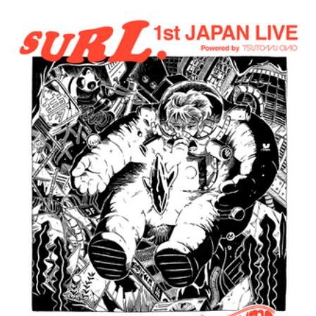
ド フェンディ（FENDI）は、FFシリーズの最新作として、
ッキー・ミナージュ（Nicki Minaj）とコラボレーション
た、メンズ、ウイメンズのためのカラフルなコレクション「
ェンディ プリンツ オン（FENDI P
発
年春
R