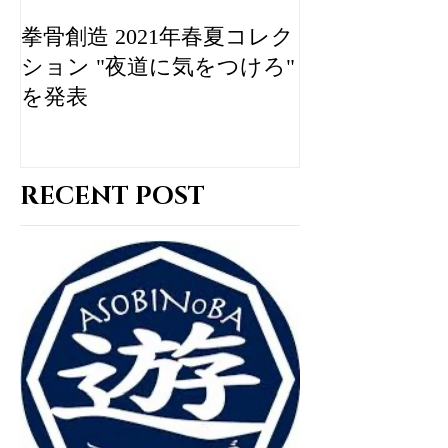
拳骨創造 2021年春夏コレク
IMPUDENT 
ション "夜道に気をつけろ"
ゲリオンによ
を発表
なコラボアイ
ZOZOTOWN
RECENT POST