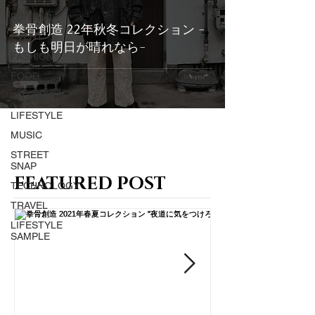
EDITRIAL
拳骨創造 22年秋冬コレクション -
EVENT
もしも明日が晴れなら-
FASHION
FOOD
INTERVIEW
LIFESTYLE
MUSIC
STREET
SNAP
FEATURED POST
TECHNOLOGY
TRAVEL
LIFESTYLE
SAMPLE