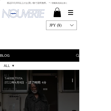
​税込¥10,000以上のお買い物で送料無料。
*一部離島地域を除く
JPY (¥)
BLOG
ALL
ALL
Takebe Yuta
ART
2022年4月8日
読了時間: 4分
BEAUTY
COLLECTION
CREATOR
CULTURE