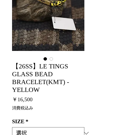
【26SS】LE TINGS
GLASS BEAD
BRACELET(KMT) -
YELLOW
価
￥16,500
格
消費税込み
SIZE
*