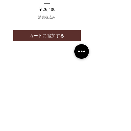
価格
￥26,400
消費税込み
カートに追加する
2019 NOUVERTEmagazine. All Rights
Reserved.
PRIVACY POLICY
SHOPPING GUIDE
SHOPPING GUIDE FOR
OVERSEAS CUSTOMERS
NEWS
LEGAL INFORMATION
About Us