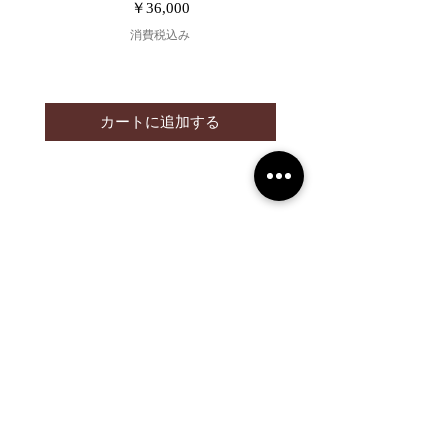
価格
￥36,000
消費税込み
カートに追加する
2019 NOUVERTEmagazine. All Rights
Reserved.
PRIVACY POLICY
SHOPPING GUIDE
SHOPPING GUIDE FOR
OVERSEAS CUSTOMERS
NEWS
LEGAL INFORMATION
About Us