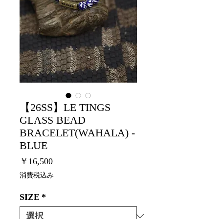
【26SS】LE TINGS
GLASS BEAD
BRACELET(WAHALA) -
BLUE
価
￥16,500
格
消費税込み
SIZE
*