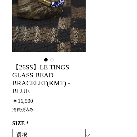
【26SS】LE TINGS
GLASS BEAD
BRACELET(KMT) -
BLUE
価
￥16,500
格
消費税込み
SIZE
*