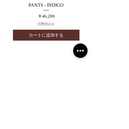
PANTS - INDIGO
価格
￥46,200
消費税込み
カートに追加する
2019 NOUVERTEmagazine. All Rights
Reserved.
PRIVACY POLICY
SHOPPING GUIDE
SHOPPING GUIDE FOR
OVERSEAS CUSTOMERS
NEWS
LEGAL INFORMATION
About Us