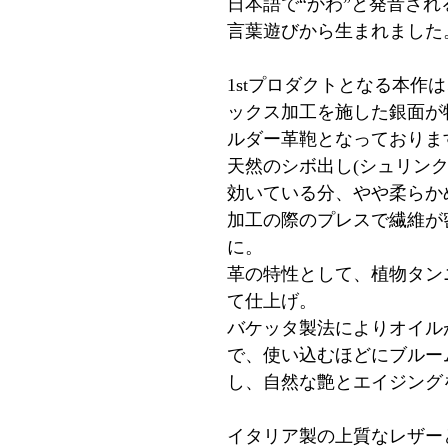
日本語で“かわ”と発音さ
言葉遊びから生まれました
1stプロダクトとなる本作
ックス加工を施した銀面が
ルダー革鞄となっておりま
天然のシボ出し(シュリン
効いている分、やや柔らか
加工の際のプレスで繊維が
に。
革の特性として、植物タン
て仕上げ。
バケッタ製法によりオイル
で、使い込むほどにブルー
し、自然な艶とエイジング
イタリア製の上質なレザー