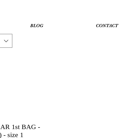
BLOG
CONTACT
R 1st BAG -
- size 1