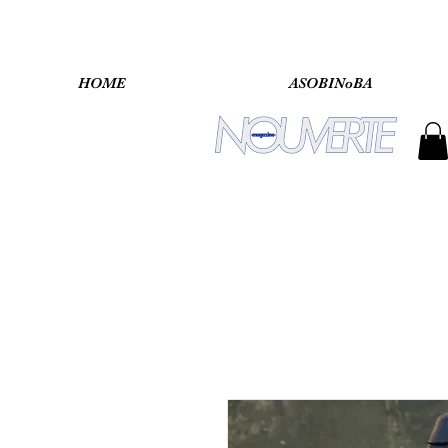
HOME
ASOBINoBA