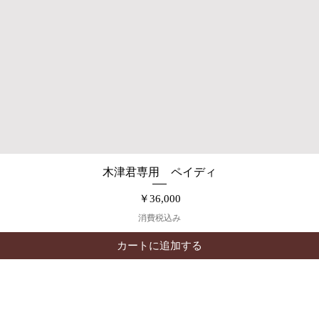
木津君専用 ペイディ
クイックビュー
価格
￥36,000
消費税込み
カートに追加する