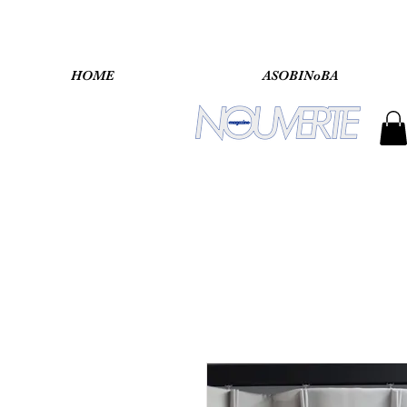
HOME
ASOBINoBA