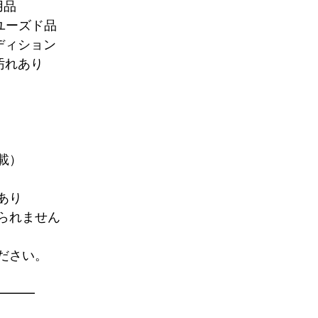
用品
ユーズド品
ディション
汚れあり
載）
あり
られません
ださい。
━━━