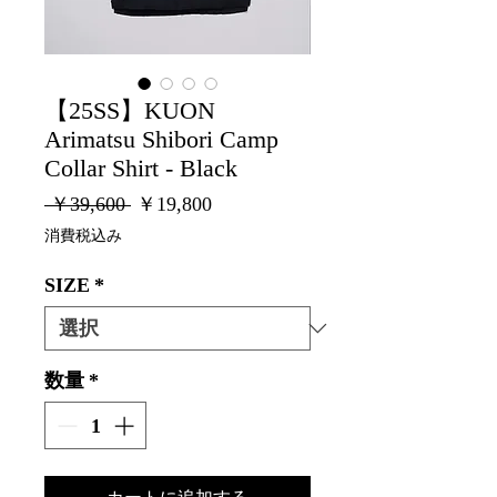
【25SS】KUON
Arimatsu Shibori Camp
Collar Shirt - Black
通
セ
 ￥39,600 
￥19,800
常
ー
消費税込み
価
ル
格
価
SIZE
*
格
数量
*