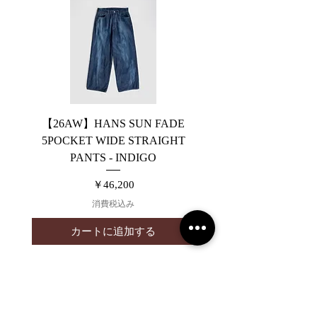
【26AW】HANS SUN FADE
【26AW】HANS 5PO
5POCKET WIDE STRAIGHT
WIDE STRAIGHT PA
PANTS - INDIGO
価格
￥46,200
消費税込み
カートに追加する
2019 NOUVERTEmagazine. All Rights
Reserved.
PRIVACY POLICY