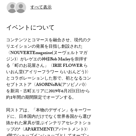
すべて表示
イベントについて
コンテンツとコマースを融合させ、現代のク
リエイションの発展を目指し創設された
〈NOUVERTEmagazine(ヌーヴェルトマガ
ジン)〉がレゲエの神様Bob Marleyを崇拝す
る「町のお花屋さん」〈IRIE FLOWER ら
いおん堂(アイリーフラワー らいおんどう)〉
とコラボレーションした形で、初となるコン
セプトストア〈ASOBINoBA(アソビノバ)〉
を新潟・古町エリアに2019年6月2日(日)から
約1年間の期間限定でオープンする。
同ストアは、「本物のデザイン」をキーワー
ドに、日本国内だけでなく世界各国から選び
抜かれた家具が並ぶインテリアセレクトショ
ップの*〈APARTMENT(アパートメント)〉