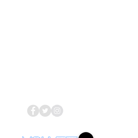
2019 NOUVERTEmagazine. All Rights
Reserved.
PRIVACY POLICY
SHOPPING GUIDE
SHOPPING GUIDE FOR
OVERSEAS CUSTOMERS
NEWS
LEGAL INFORMATION
About Us
Follow Us
nouvertemagazine@gmail.com