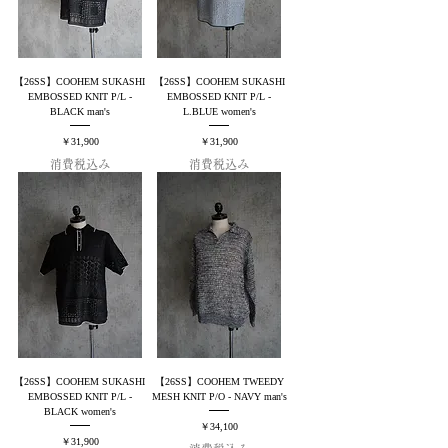
【26SS】COOHEM SUKASHI
【26SS】COOHEM SUKASHI
EMBOSSED KNIT P/L -
EMBOSSED KNIT P/L -
BLACK man's
L.BLUE women's
価格
価格
￥31,900
￥31,900
消費税込み
消費税込み
【26SS】COOHEM SUKASHI
【26SS】COOHEM TWEEDY
EMBOSSED KNIT P/L -
MESH KNIT P/O - NAVY man's
BLACK women's
価格
￥34,100
価格
￥31,900