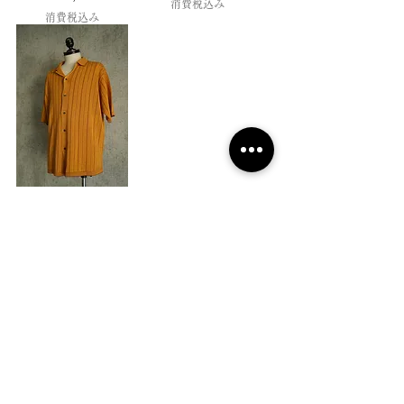
消費税込み
消費税込み
【25AW】COOHEM COTTON
STRIPE KNIT S/T - YELLOW
価格
￥29,700
消費税込み
2019 NOUVERTEmagazine. All Rights
Reserved.
PRIVACY POLICY
SHOPPING GUIDE