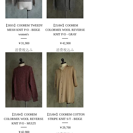
【26SS】COOHEM TWEEDY
【25AW】COOHEM
MESH KNIT P/O - BEIGE
COLORMIX WOOL REVERSE
women's
KNIT P/O - GRAY
価格
価格
￥31,900
￥42,900
消費税込み
消費税込み
【25AW】COOHEM
【25AW】COOHEM COTTON
COLORMIX WOOL REVERSE
STRIPE KNIT S/T - BEIGE
KNIT P/O - MULTI
価格
￥29,700
価格
￥42,900