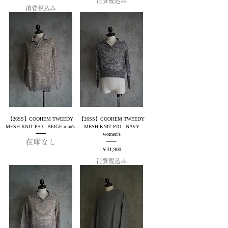
消費税込み
消費税込み
【26SS】COOHEM TWEEDY
【26SS】COOHEM TWEEDY
MESH KNIT P/O - BEIGE man's
MESH KNIT P/O - NAVY
women's
在庫なし
価格
￥31,900
消費税込み