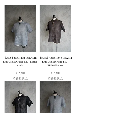
【26SS】COOHEM SUKASHI
【26SS】COOHEM SUKASHI
EMBOSSED KNIT P/L - L.Blue
EMBOSSED KNIT P/L -
man's
BROWN man's
価格
価格
￥31,900
￥31,900
消費税込み
消費税込み