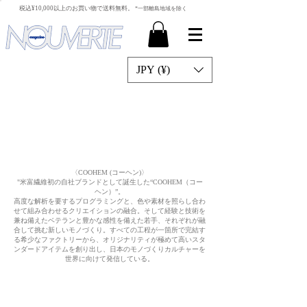
​税込¥10,000以上のお買い物で送料無料。
*一部離島地域を除く
JPY (¥)
〈COOHEM (コーヘン)〉
"米富繊維初の自社ブランドとして誕生した“COOHEM（コー
ヘン）”。
高度な解析を要するプログラミングと、色や素材を照らし合わ
せて組み合わせるクリエイションの融合。そして経験と技術を
兼ね備えたベテランと豊かな感性を備えた若手、それぞれが融
合して挑む新しいモノづくり。すべての工程が一箇所で完結す
る希少なファクトリーから、オリジナリティが極めて高いスタ
ンダードアイテムを創り出し、日本のモノづくりカルチャーを
世界に向けて発信している。