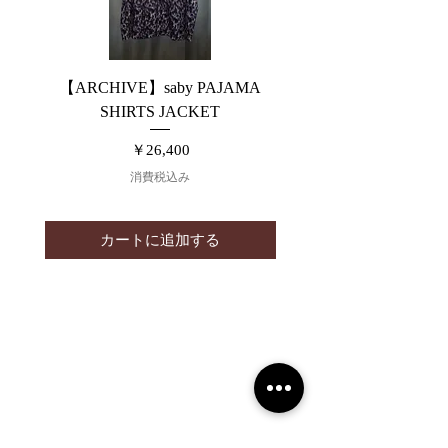
【ARCHIVE】saby PAJAMA
【ARCHIVE】JieDa 
SHIRTS JACKET
SWITCHING DENIM 
価格
￥26,400
消費税込み
カートに追加する
2019 NOUVERTEmagazine. All Rights
Reserved.
PRIVACY POLICY
SHOPPING GUIDE
SHOPPING GUIDE FOR
OVERSEAS CUSTOMERS