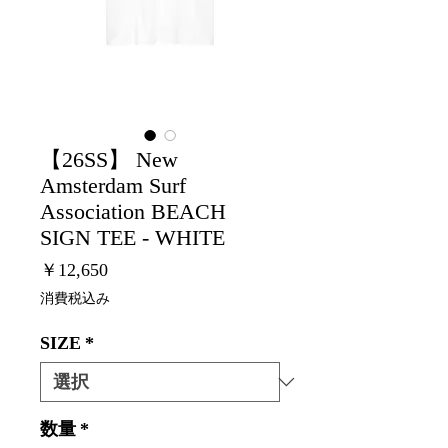
【26SS】 New
Amsterdam Surf
Association BEACH
SIGN TEE - WHITE
価
￥12,650
格
消費税込み
SIZE
*
数量
*