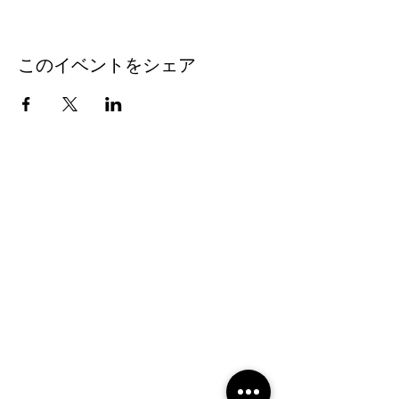
このイベントをシェア
2019 NOUVERTEmagazine. All Rights
Reserved.
PRIVACY POLICY
SHOPPING GUIDE
SHOPPING GUIDE FOR
OVERSEAS CUSTOMERS
NEWS
LEGAL INFORMATION
About Us